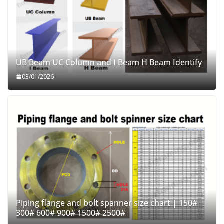
UB Beam UC Column and I Beam H Beam Identify
03/01/2026
Piping flange and bolt spanner size chart | 150#
300# 600# 900# 1500# 2500#