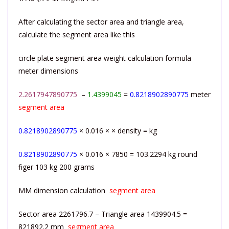
After calculating the sector area and triangle area,
calculate the segment area like this
circle plate segment area weight calculation formula
meter dimensions
2.2617947890775
–
1.4399045
=
0.8218902890775
meter
segment area
0.8218902890775
× 0.016 × × density = kg
0.8218902890775
× 0.016 × 7850 = 103.2294 kg round
figer 103 kg 200 grams
MM dimension calculation
segment area
Sector area 2261796.7 – Triangle area 1439904.5 =
821892.2 mm
segment area