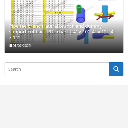
Pipe tee branch lateral branch and dummy
support cut back PDF chart | 4″ × 10″ 4″ × 12″ 4″
× 14″
01/07/2025