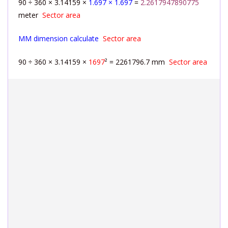
90 ÷ 360 × 3.14159 ×
1.697 × 1.697
=
2.2617947890775
meter
Sector area
MM dimension calculate
Sector area
90 ÷ 360 × 3.14159 ×
1697
² = 2261796.7 mm
Sector area