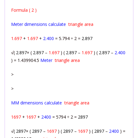
Formula ( 2 )
Meter dimensions calculate
triangle area
1.697
+
1.697
+
2.400
= 5.794 ÷ 2 =
2.897
√(
2.897
× (
2.897
–
1.697
) (
2.897
–
1.697
) (
2.897
–
2.400
) = 1.439904.5
Meter
triangle area
>
>
MM dimensions calculate
triangle area
1697
+
1697
+
2400
= 5794 ÷ 2 =
2897
√(
2897
× (
2897
–
1697
) (
2897
–
1697
) (
2897
–
2400
) =