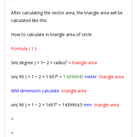
After calculating the sector area, the triangle area will be
calculated like this
How to calculate in triangle area of circle
Formula ( 1 )
Sin( degree ) × 1÷ 2 × radius² =
triangle area
sin( 90 ) × 1 ÷ 2 × 1.697² =
1.4399045
meter
triangle area
MM dimension calculate
triangle area
sin( 90 ) × 1 ÷ 2 × 1697² = 1439904.5
mm
triangle area
>
>