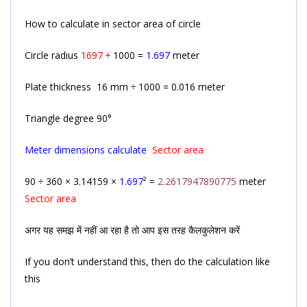
How to calculate in sector area of circle
Circle radius
1697
÷ 1000 =
1.697
meter
Plate thickness 16 mm ÷ 1000 = 0.016 meter
Triangle degree 90°
Meter dimensions calculate
Sector area
90 ÷ 360 × 3.14159 ×
1.697
² =
2.2617947890775
meter
Sector area
अगर यह समझ में नहीं आ रहा है तो आप इस तरह कैलकुलेशन करें
If you don’t understand this, then do the calculation like
this