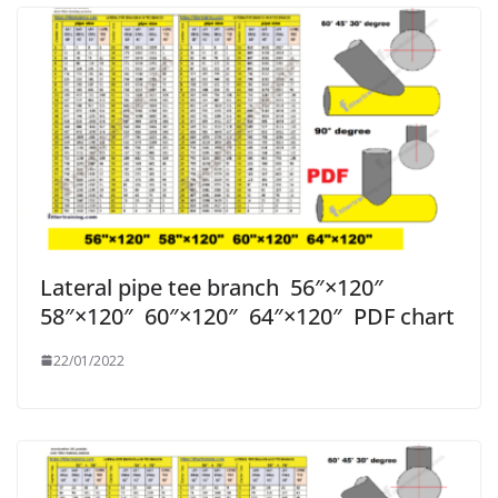
Lateral pipe tee branch 56″×120″
58″×120″ 60″×120″ 64″×120″ PDF chart
22/01/2022