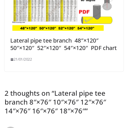
Lateral pipe tee branch 48″×120″
50″×120″ 52″×120″ 54″×120″ PDF chart
21/01/2022
2 thoughts on “
Lateral pipe tee
branch 8″×76″ 10″×76″ 12″×76″
14″×76″ 16″×76″ 18″×76″
”