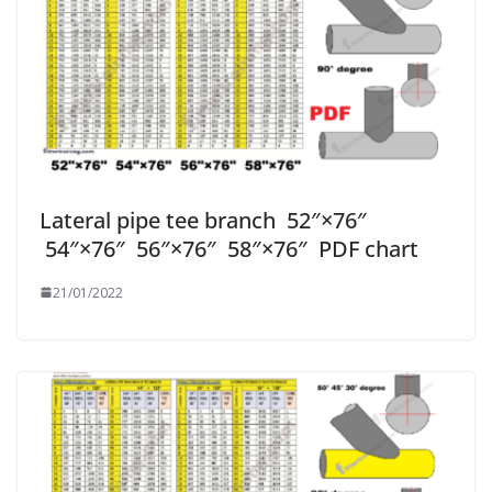
Lateral pipe tee branch 52″×76″
54″×76″ 56″×76″ 58″×76″ PDF chart
21/01/2022