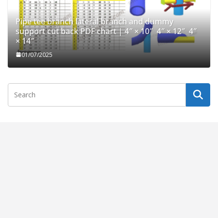
Pipe tee branch lateral branch and dummy
support cut back PDF chart | 4″ × 10″ 4″ × 12″ 4″
× 14″
01/07/2025