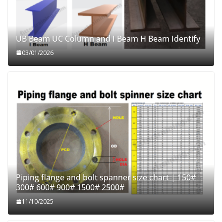
UB Beam UC Column and I Beam H Beam Identify
03/01/2026
Piping flange and bolt spanner size chart | 150#
300# 600# 900# 1500# 2500#
11/10/2025