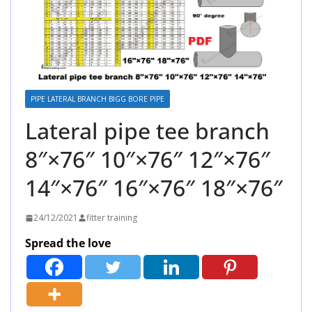
PIPE LATERAL BRANCH BIGG BORE PIPE
Lateral pipe tee branch
8″×76″ 10″×76″ 12″×76″
14″×76″ 16″×76″ 18″×76″
24/12/2021
fitter training
Spread the love