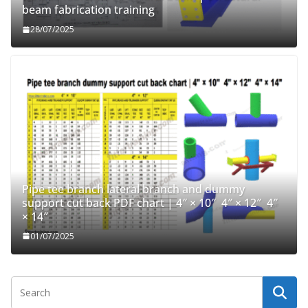
beam fabrication training
28/07/2025
Pipe tee branch lateral branch and dummy
support cut back PDF chart | 4″ × 10″ 4″ × 12″ 4″
× 14″
01/07/2025