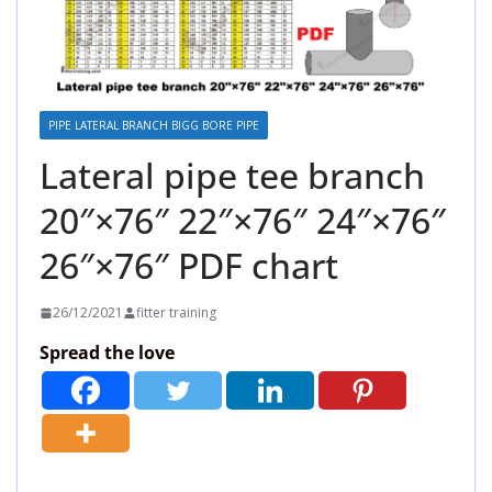
PIPE LATERAL BRANCH BIGG BORE PIPE
Lateral pipe tee branch
20″×76″ 22″×76″ 24″×76″
26″×76″ PDF chart
26/12/2021
fitter training
Spread the love