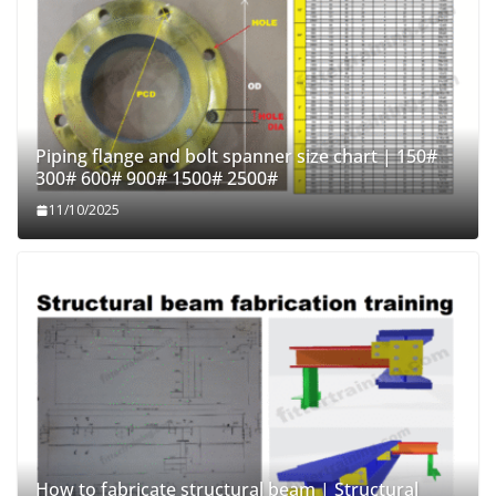
Piping flange and bolt spanner size chart | 150#
300# 600# 900# 1500# 2500#
11/10/2025
How to fabricate structural beam | Structural