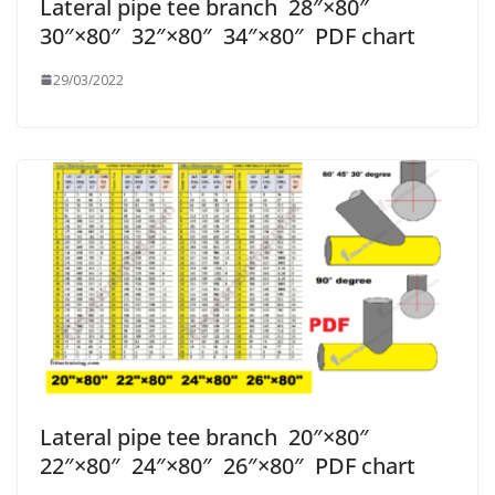
Lateral pipe tee branch 28″×80″
30″×80″ 32″×80″ 34″×80″ PDF chart
29/03/2022
Lateral pipe tee branch 20″×80″
22″×80″ 24″×80″ 26″×80″ PDF chart