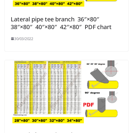
Lateral pipe tee branch 36″×80″
38″×80″ 40″×80″ 42″×80″ PDF chart
30/03/2022