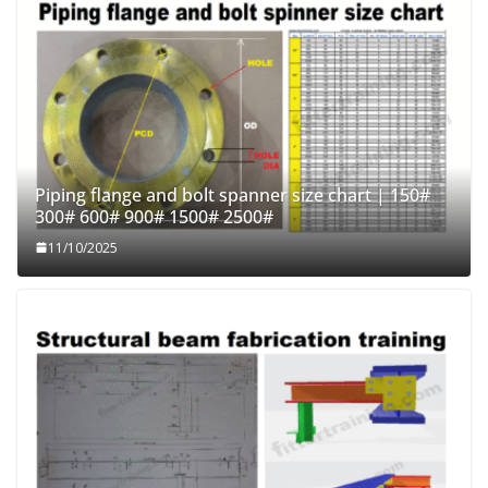
Piping flange and bolt spanner size chart | 150#
300# 600# 900# 1500# 2500#
11/10/2025