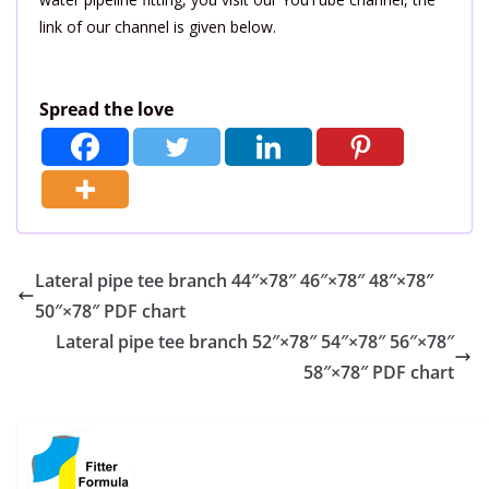
link of our channel is given below.
Spread the love
Lateral pipe tee branch 44″×78″ 46″×78″ 48″×78″
50″×78″ PDF chart
Lateral pipe tee branch 52″×78″ 54″×78″ 56″×78″
58″×78″ PDF chart