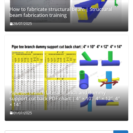
How to fabricate structural beam | Structural
beam fabrication training
28/07/2025
Pipe tee branch lateral branch and dummy
support cut back PDF chart | 4″ × 10″ 4″ × 12″ 4″
× 14″
01/07/2025