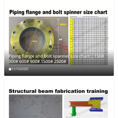
Piping flange and bolt spanner size chart | 150#
300# 600# 900# 1500# 2500#
11/10/2025