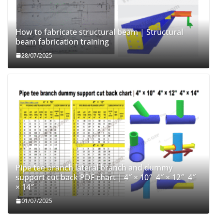
How to fabricate structural beam | Structural
beam fabrication training
28/07/2025
Pipe tee branch lateral branch and dummy
support cut back PDF chart | 4″ × 10″ 4″ × 12″ 4″
× 14″
01/07/2025