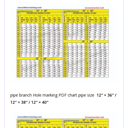
pipe branch Hole marking PDF chart pipe size
12″ × 36″ /
12″ × 38″ / 12″ × 40″