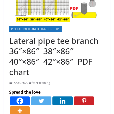
PIPE LATERAL BRANCH BIGG BORE PIPE
Lateral pipe tee branch
36″×86″ 38″×86″
40″×86″ 42″×86″ PDF
chart
15/03/2022
fitter training
Spread the love