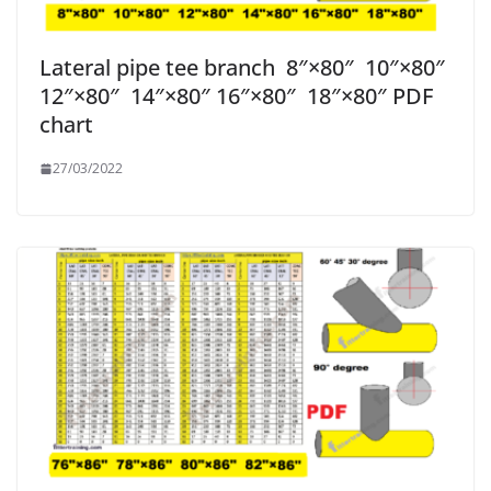
Lateral pipe tee branch 8″×80″ 10″×80″
12″×80″ 14″×80″ 16″×80″ 18″×80″ PDF
chart
27/03/2022