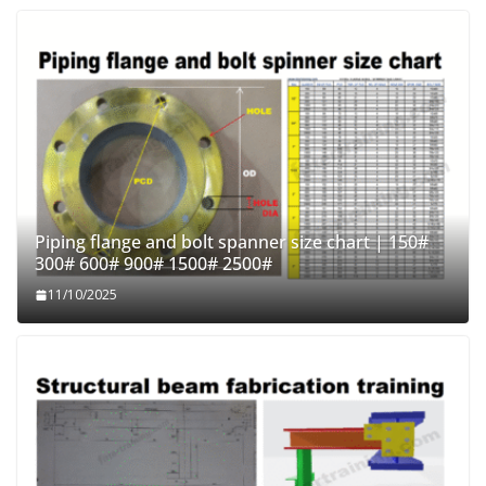
Piping flange and bolt spanner size chart | 150#
300# 600# 900# 1500# 2500#
11/10/2025