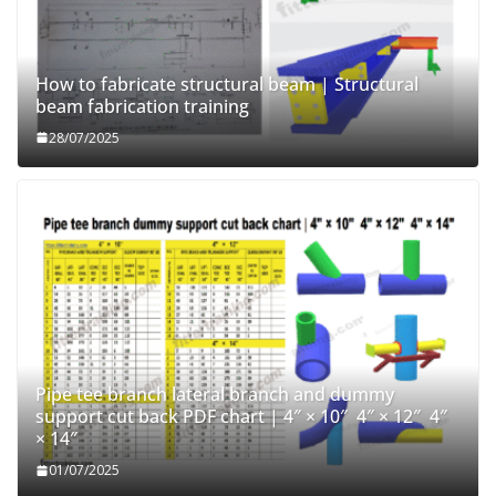
How to fabricate structural beam | Structural
beam fabrication training
28/07/2025
Pipe tee branch lateral branch and dummy
support cut back PDF chart | 4″ × 10″ 4″ × 12″ 4″
× 14″
01/07/2025