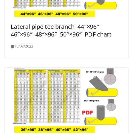
Lateral pipe tee branch 44″×96″
46″×96″ 48″×96″ 50″×96″ PDF chart
10/02/2022