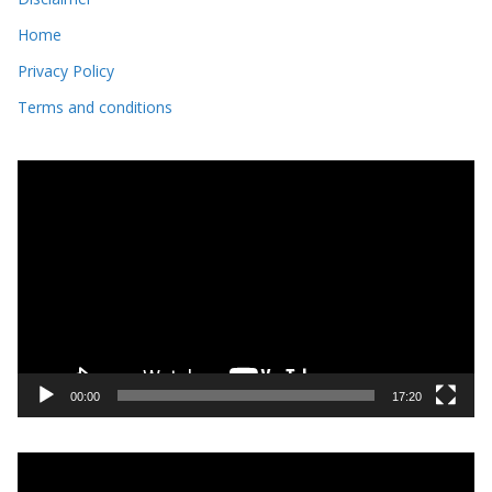
Home
Privacy Policy
Terms and conditions
V
i
d
e
o
P
l
a
y
00:00
17:20
e
r
V