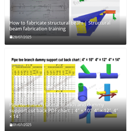
How to fabricate structural beam | Structural
beam fabrication training
28/07/2025
Pipe tee branch lateral branch and dummy
support cut back PDF chart | 4″ × 10″ 4″ × 12″ 4″
× 14″
01/07/2025