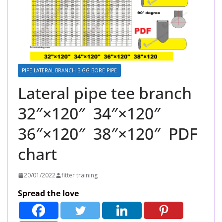
PIPE LATERAL BRANCH BIGG BORE PIPE
Lateral pipe tee branch
32″×120″ 34″×120″
36″×120″ 38″×120″ PDF
chart
20/01/2022
fitter training
Spread the love