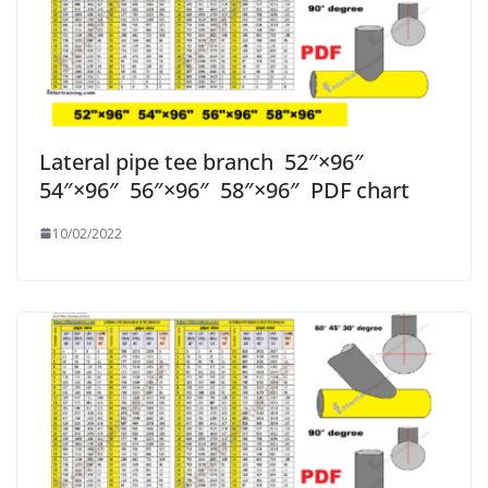
Lateral pipe tee branch 52″×96″
54″×96″ 56″×96″ 58″×96″ PDF chart
10/02/2022