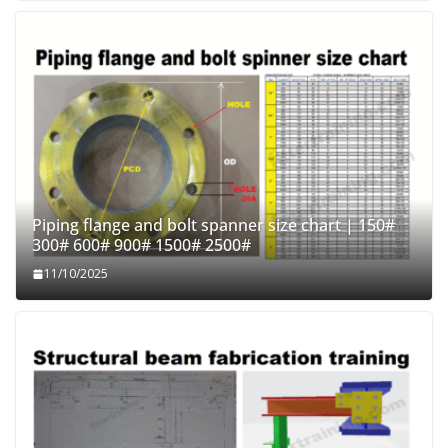
Piping flange and bolt spanner size chart | 150#
300# 600# 900# 1500# 2500#
11/10/2025