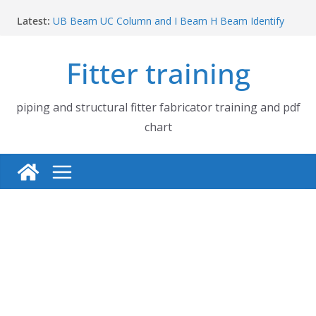
Skip
Latest:
UB Beam UC Column and I Beam H Beam Identify
to
Piping flange and bolt spanner size chart | 150# 300#
content
600# 900# 1500# 2500#
Fitter training
How to fabricate structural beam | Structural beam
fabrication training
Pipe tee branch lateral branch and dummy support
cut back PDF chart | 4″ × 10″ 4″ × 12″ 4″ × 14″
piping and structural fitter fabricator training and pdf
Pipe tee branch lateral branch and dummy support
chart
cut back PDF chart | 4″ × 4″ 4″ × 6″ 4″ × 8″