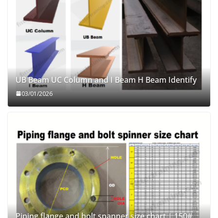
UB Beam UC Column and I Beam H Beam Identify
03/01/2026
Piping flange and bolt spanner size chart | 150#