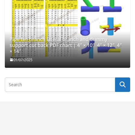
Pipe tee branch lateral branch and dummy
support cut back PDF chart | 4″ × 10″ 4″ × 12″ 4″
× 14″
01/07/2025