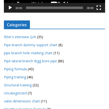
a
y
00:00
08:08
e
r
Categories
fitter's interview Q/A
(35)
Pipe branch dummy support chart
(8)
pipe branch hole marking chart
(11)
Pipe lateral branch Bigg bore pipe
(86)
Piping formula
(43)
Piping training
(46)
Structural training
(32)
Uncategorized
(7)
valve dimensions chart
(11)