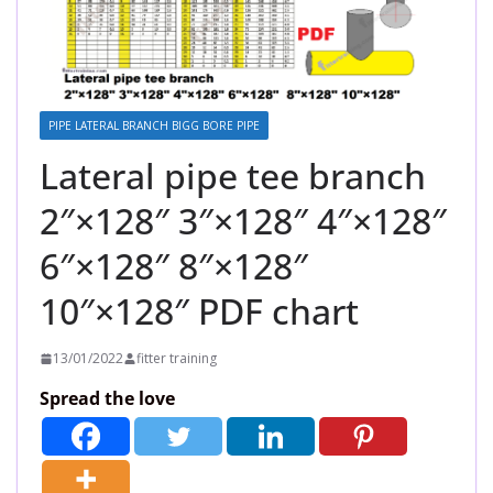
PIPE LATERAL BRANCH BIGG BORE PIPE
Lateral pipe tee branch
2″×128″ 3″×128″ 4″×128″
6″×128″ 8″×128″
10″×128″ PDF chart
13/01/2022
fitter training
Spread the love