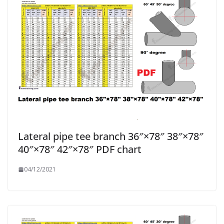
Lateral pipe tee branch 36″×78″ 38″×78″
40″×78″ 42″×78″ PDF chart
04/12/2021