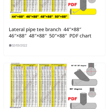
Lateral pipe tee branch 44″×88″
46″×88″ 48″×88″ 50″×88″ PDF chart
02/03/2022