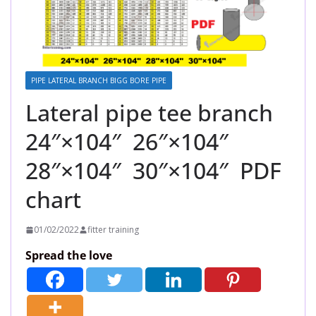
PIPE LATERAL BRANCH BIGG BORE PIPE
Lateral pipe tee branch
24″×104″ 26″×104″
28″×104″ 30″×104″ PDF
chart
01/02/2022
fitter training
Spread the love