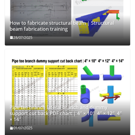
How to fabricate structural beam | Structural
beam fabrication training
28/07/2025
Pipe tee branch lateral branch and dummy
support cut back PDF chart | 4″ × 10″ 4″ × 12″ 4″
× 14″
01/07/2025