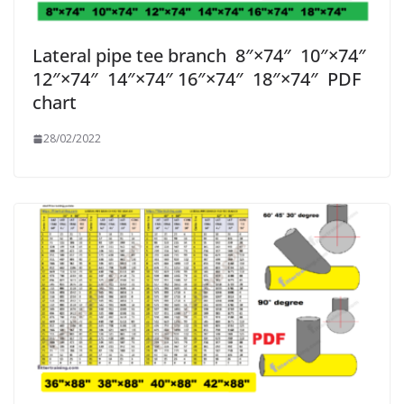
Lateral pipe tee branch 8″×74″ 10″×74″
12″×74″ 14″×74″ 16″×74″ 18″×74″ PDF
chart
28/02/2022