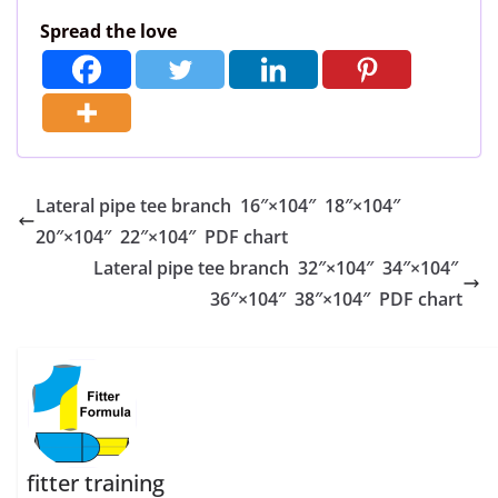
Spread the love
Lateral pipe tee branch 16″×104″ 18″×104″
20″×104″ 22″×104″ PDF chart
Lateral pipe tee branch 32″×104″ 34″×104″
36″×104″ 38″×104″ PDF chart
fitter training