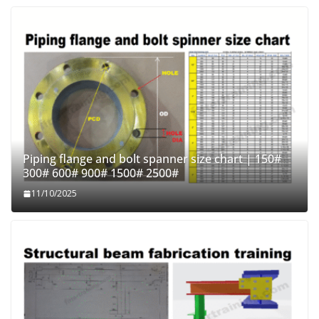
Piping flange and bolt spanner size chart | 150#
300# 600# 900# 1500# 2500#
11/10/2025