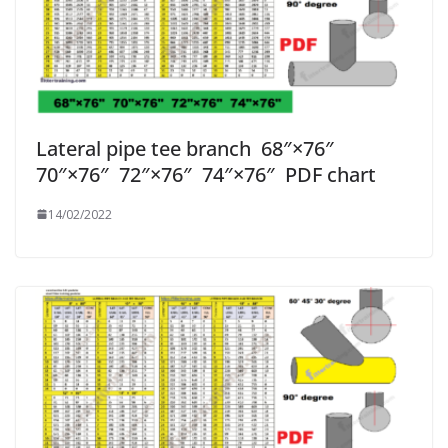
Lateral pipe tee branch 68″×76″
70″×76″ 72″×76″ 74″×76″ PDF chart
14/02/2022