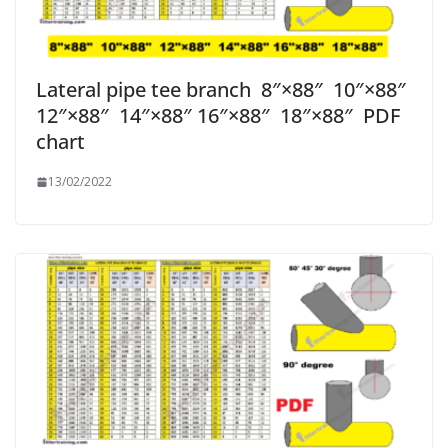
Lateral pipe tee branch 8″×88″ 10″×88″
12″×88″ 14″×88″ 16″×88″ 18″×88″ PDF
chart
13/02/2022