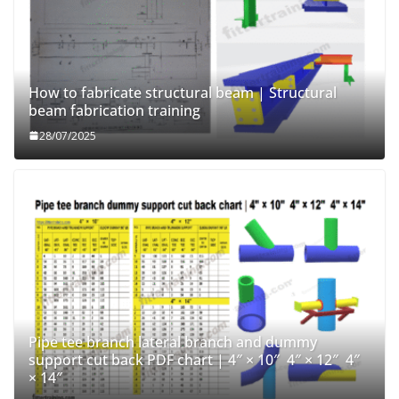
How to fabricate structural beam | Structural
beam fabrication training
28/07/2025
Pipe tee branch lateral branch and dummy
support cut back PDF chart | 4″ × 10″ 4″ × 12″ 4″
× 14″