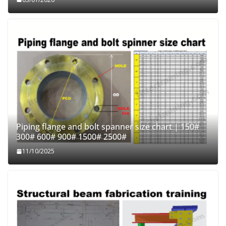
Piping flange and bolt spanner size chart | 150#
300# 600# 900# 1500# 2500#
11/10/2025