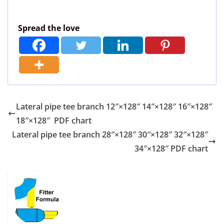
Spread the love
Lateral pipe tee branch 12″×128″ 14″×128″ 16″×128″
18″×128″ PDF chart
Lateral pipe tee branch 28″×128″ 30″×128″ 32″×128″
34″×128″ PDF chart