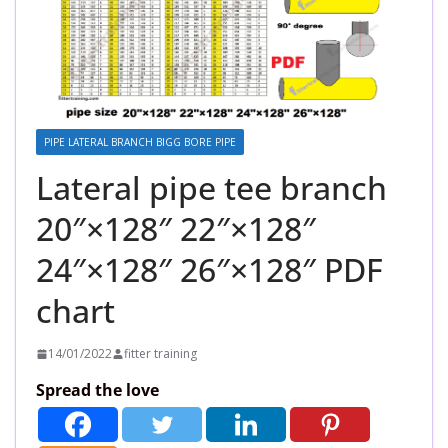
PIPE LATERAL BRANCH BIGG BORE PIPE
Lateral pipe tee branch
20″×128″ 22″×128″
24″×128″ 26″×128″ PDF
chart
14/01/2022
fitter training
Spread the love